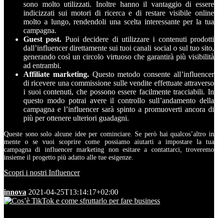
sono molto utilizzati. Inoltre hanno il vantaggio di essere
indicizzati sui motori di ricerca e di restare visibile online
molto a lungo, rendendoli una scelta interessante per la tua
campagna.
Guest post.
Puoi decidere di utilizzare i contenuti prodotti
dall’influencer direttamente sui tuoi canali social o sul tuo sito,
generando così un circolo virtuoso che garantirà più visibilità
ad entrambi.
Affiliate marketing.
Questo metodo consente all’influencer
di ricevere una commissione sulle vendite effettuate attraverso
i suoi contenuti, che possono essere facilmente tracciabili. In
questo modo potrai avere il controllo sull’andamento della
campagna e l’influencer sarà spinto a promuoverti ancora di
più per ottenere ulteriori guadagni.
Queste sono solo alcune idee per cominciare. Se però hai qualcos’altro in
mente o se vuoi scoprire come possiamo aiutarti a impostare la tua
campagna di influencer marketing non esitare a contattarci, troveremo
insieme il progetto più adatto alle tue esigenze.
Scopri i nostri Influencer
innova
2021-04-25T13:14:17+02:00