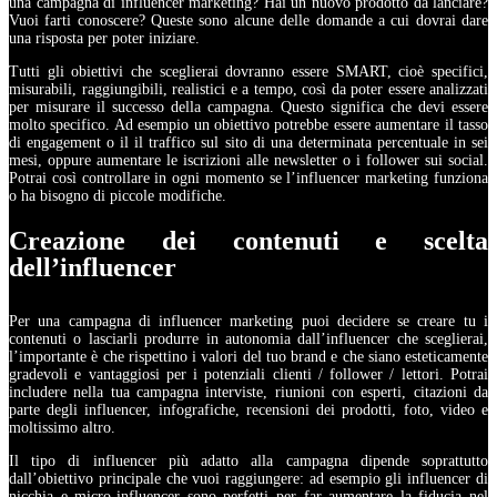
una campagna di influencer marketing? Hai un nuovo prodotto da lanciare?
Vuoi farti conoscere? Queste sono alcune delle domande a cui dovrai dare
una risposta per poter iniziare.
Tutti gli obiettivi che sceglierai dovranno essere SMART, cioè specifici,
misurabili, raggiungibili, realistici e a tempo, così da poter essere analizzati
per misurare il successo della campagna. Questo significa che devi essere
molto specifico. Ad esempio un obiettivo potrebbe essere aumentare il tasso
di engagement o il il traffico sul sito di una determinata percentuale in sei
mesi, oppure aumentare le iscrizioni alle newsletter o i follower sui social.
Potrai così controllare in ogni momento se l’influencer marketing funziona
o ha bisogno di piccole modifiche.
Creazione dei contenuti e scelta
dell’influencer
Per una campagna di influencer marketing puoi decidere se creare tu i
contenuti o lasciarli produrre in autonomia dall’influencer che sceglierai,
l’importante è che rispettino i valori del tuo brand e che siano esteticamente
gradevoli e vantaggiosi per i potenziali clienti / follower / lettori. Potrai
includere nella tua campagna interviste, riunioni con esperti, citazioni da
parte degli influencer, infografiche, recensioni dei prodotti, foto, video e
moltissimo altro.
Il tipo di influencer più adatto alla campagna dipende soprattutto
dall’obiettivo principale che vuoi raggiungere: ad esempio gli influencer di
nicchia e micro-influencer sono perfetti per far aumentare la fiducia nel